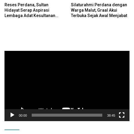
Reses Perdana, Sultan
Silaturahmi Perdana dengan
Hidayat Serap Aspirasi
Warga Malut, Graal Akui
Lembaga Adat Kesultanan
Terbuka Sejak Awal Menjabat
Ternate
Pemutar
Video
00:00
38:45