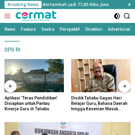
Langsung
i Maluku Utara Bertambah Jadi 77,85 Ribu Jiwa
Breaking News
Aplikas
ke
konten
News
Feature
Sastra
Perspektif
Direktori
Advertorial
DPD RI
Aplikasi ‘Teras Pendidikan’
Disdik Taliabu Gagas Hari
Disiapkan untuk Pantau
Belajar Guru, Bahasa Daerah
Kinerja Guru di Taliabu
hingga Kesenian Masuk
Kurikulum