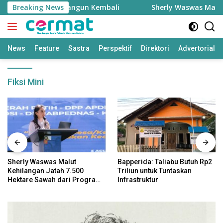
Langsung
 Takome Kini Dibangun Kembali
Breaking News
Sherly Waswas Malut Ke
ke
konten
News
Feature
Sastra
Perspektif
Direktori
Advertorial
Fiksi Mini
Sherly Waswas Malut
Bapperida: Taliabu Butuh Rp2
Kehilangan Jatah 7.500
Triliun untuk Tuntaskan
Hektare Sawah dari Program
Infrastruktur
Pusat