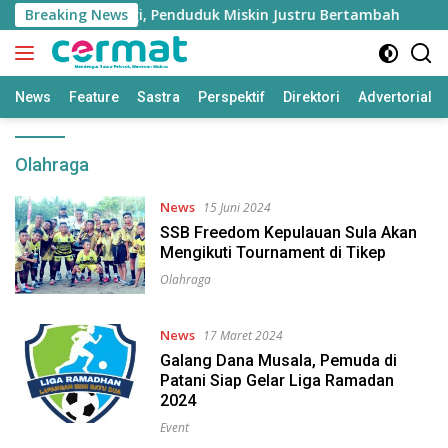
Langsung
 Tumbuh Tinggi, Penduduk Miskin Justru Bertambah
Breaking News
F
ke
konten
News
Feature
Sastra
Perspektif
Direktori
Advertorial
Olahraga
News
15 Juni 2024
SSB Freedom Kepulauan Sula Akan
Mengikuti Tournament di Tikep
Olahraga
News
17 Maret 2024
Galang Dana Musala, Pemuda di
Patani Siap Gelar Liga Ramadan
2024
Event