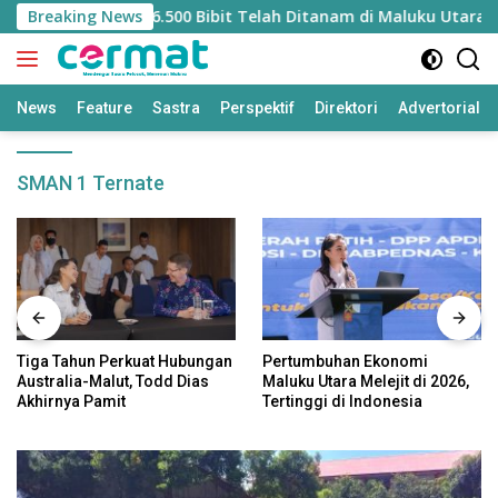
Langsung
itasi Mangrove, 36.500 Bibit Telah Ditanam di Maluku Utara
Breaking News
ke
konten
News
Feature
Sastra
Perspektif
Direktori
Advertorial
SMAN 1 Ternate
Tiga Tahun Perkuat Hubungan
Pertumbuhan Ekonomi
Australia-Malut, Todd Dias
Maluku Utara Melejit di 2026,
Akhirnya Pamit
Tertinggi di Indonesia