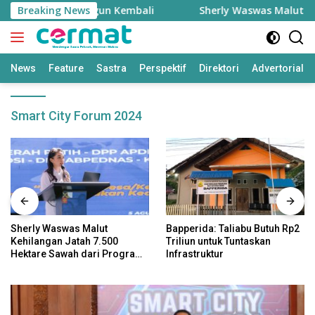
Langsung
kome Kini Dibangun Kembali
Breaking News
Sherly Waswas Malut Kehil
ke
konten
News
Feature
Sastra
Perspektif
Direktori
Advertorial
Smart City Forum 2024
Sherly Waswas Malut
Bapperida: Taliabu Butuh Rp2
Kehilangan Jatah 7.500
Triliun untuk Tuntaskan
Hektare Sawah dari Program
Infrastruktur
Pusat