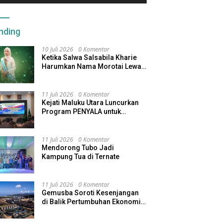
nding
10 Juli 2026
0 Komentar
Ketika Salwa Salsabila Kharie
Harumkan Nama Morotai Lewat
Duta Ekobudaya Indonesia
11 Juli 2026
0 Komentar
Kejati Maluku Utara Luncurkan
Program PENYALA untuk
Tingkatkan Kinerja Jaksa
11 Juli 2026
0 Komentar
Mendorong Tubo Jadi
Kampung Tua di Ternate
11 Juli 2026
0 Komentar
Gemusba Soroti Kesenjangan
di Balik Pertumbuhan Ekonomi
Maluku Utara