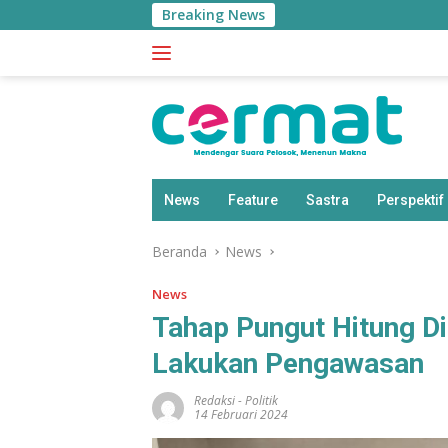
Langsung
Breaking News
ke
konten
News
Feature
Sastra
Perspektif
Beranda
News
News
Tahap Pungut Hitung D
Lakukan Pengawasan
Redaksi
-
Politik
14 Februari 2024