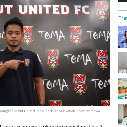
Tre
angkan Malut United untuk perkuat bek kanan. Foto: Istimewa
if untuk mempersiapkan tim menjelang Liga 1