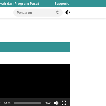
rogram Pusat
Bapperida: Taliabu Butuh Rp2 Triliun unt
utar
o
00:00
38:45