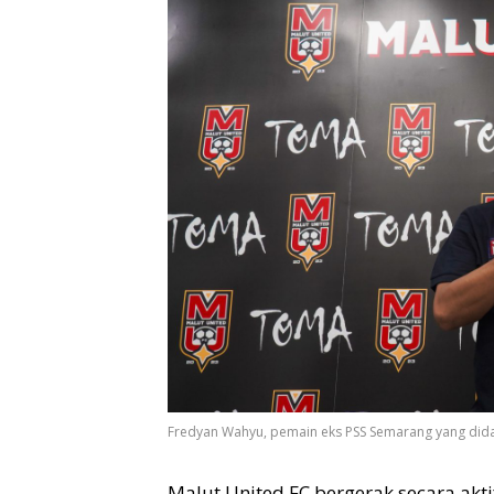
Fredyan Wahyu, pemain eks PSS Semarang yang didat
Malut United FC bergerak secara akt