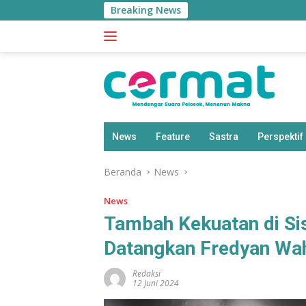
Langsung
Breaking News
She
ke
konten
News
Feature
Sastra
Perspektif
Beranda
News
News
Tambah Kekuatan di Sis
Datangkan Fredyan Wa
Redaksi
12 Juni 2024