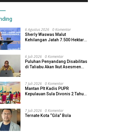
nding
6 Agustus 2026
0 Komentar
Sherly Waswas Malut
Kehilangan Jatah 7.500 Hektare
Sawah dari Program Pusat
6 Juli 2026
0 Komentar
Puluhan Penyandang Disabilitas
di Taliabu Akan Ikut Asesmen
dari Kemensos
7 Juli 2026
0 Komentar
Mantan Plt Kadis PUPR
Kepulauan Sula Divonis 2 Tahun
Penjara, Direktur CV SBU
Dihukum 4 Tahun
7 Juli 2026
0 Komentar
Ternate Kota “Gila” Bola