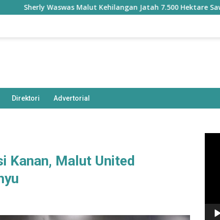
rly Waswas Malut Kehilangan Jatah 7.500 Hektare Sawah dari P
Direktori
Advertorial
Pem
Vide
i Kanan, Malut United
hyu