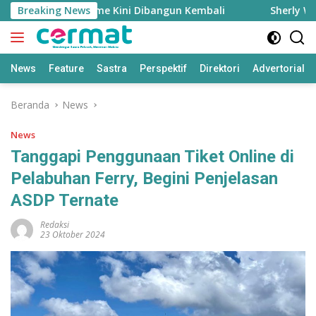
Langsung
 Fasyah Takome Kini Dibangun Kembali
Breaking News
Sherly Waswas M
ke
konten
News
Feature
Sastra
Perspektif
Direktori
Advertorial
Beranda
News
News
Tanggapi Penggunaan Tiket Online di
Pelabuhan Ferry, Begini Penjelasan
ASDP Ternate
Redaksi
23 Oktober 2024