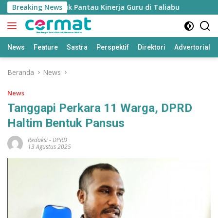
Langsung
 Disiapkan untuk Pantau Kinerja Guru di Taliabu
Breaking News
Disdik 
ke
konten
News
Feature
Sastra
Perspektif
Direktori
Advertorial
Beranda
News
News
Tanggapi Perkara 11 Warga, DPRD
Haltim Bentuk Pansus
Redaksi
-
DPRD
13 Agustus 2025