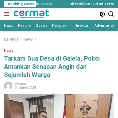
Langsung
Inflasi Maluku Utara
Breaking News
Diresmikan Sultan Ternate, Masj
ke
konten
News
Feature
Sastra
Perspektif
Direktori
Advertorial
Beranda
News
News
Tarkam Dua Desa di Galela, Polisi
Amankan Senapan Angin dan
Sejumlah Warga
Redaksi
31 Maret 2026