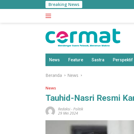
Langsung
Breaking News
ke
konten
News
Feature
Sastra
Perspektif
Beranda
News
News
Tauhid-Nasri Resmi Kan
Redaksi
-
Politik
29 Mei 2024