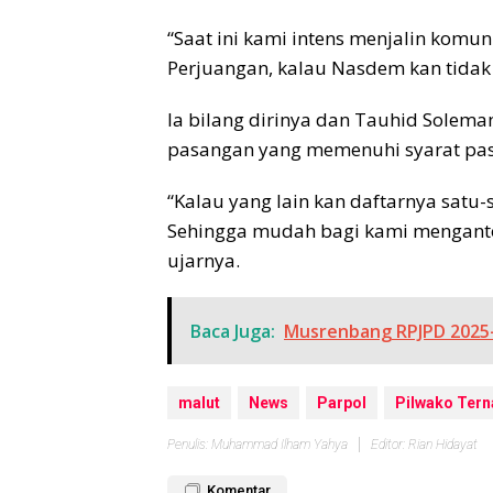
“Saat ini kami intens menjalin komu
Perjuangan, kalau Nasdem kan tidak p
Ia bilang dirinya dan Tauhid Solem
pasangan yang memenuhi syarat pasa
“Kalau yang lain kan daftarnya satu-
Sehingga mudah bagi kami menganton
ujarnya.
Baca Juga:
Musrenbang RPJPD 2025-2
malut
News
Parpol
Pilwako Tern
Penulis: Muhammad Ilham Yahya
Editor: Rian Hidayat
Komentar