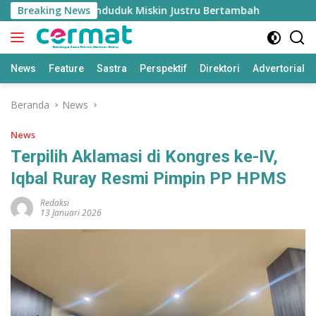
Langsung
h Tinggi, Penduduk Miskin Justru Bertambah
Breaking News
Fahreza 
ke
konten
News
Feature
Sastra
Perspektif
Direktori
Advertorial
Beranda
News
News
Terpilih Aklamasi di Kongres ke-IV,
Iqbal Ruray Resmi Pimpin PP HPMS
Redaksi
13 Januari 2026