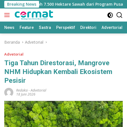
Langsung
ehilangan Jatah 7.500 Hektare Sawah dari Program Pusat
Breaking News
ke
konten
News
Feature
Sastra
Perspektif
Direktori
Advertorial
Beranda
Advetorial
Advetorial
Tiga Tahun Direstorasi, Mangrove
NHM Hidupkan Kembali Ekosistem
Pesisir
Redaksi
-
Advetorial
18 Juni 2026