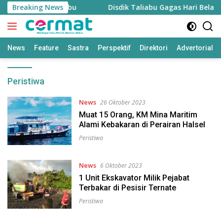
Langsung
ja Guru di Taliabu
Breaking News
Disdik Taliabu Gagas Hari Belajar 
ke
konten
News
Feature
Sastra
Perspektif
Direktori
Advertorial
Peristiwa
News
26 Oktober 2023
Muat 15 Orang, KM Mina Maritim
Alami Kebakaran di Perairan Halsel
Peristiwa
News
6 Oktober 2023
1 Unit Ekskavator Milik Pejabat
Terbakar di Pesisir Ternate
Peristiwa