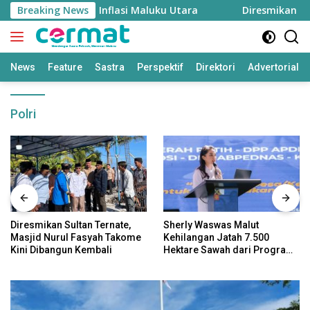
Langsung
gan, Menjaga Inflasi Maluku Utara
Breaking News
Diresmikan Sultan
ke
konten
News
Feature
Sastra
Perspektif
Direktori
Advertorial
Polri
Diresmikan Sultan Ternate,
Sherly Waswas Malut
Masjid Nurul Fasyah Takome
Kehilangan Jatah 7.500
Kini Dibangun Kembali
Hektare Sawah dari Program
Pusat