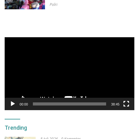
Polri
Pemutar
Video
00:00
38:45
Trending
8 Juli 2026
0 Komentar