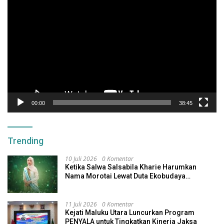
Video
00:00
38:45
Trending
10 Juli 2026
0 Komentar
Ketika Salwa Salsabila Kharie Harumkan
Nama Morotai Lewat Duta Ekobudaya
Indonesia
11 Juli 2026
0 Komentar
Kejati Maluku Utara Luncurkan Program
PENYALA untuk Tingkatkan Kinerja Jaksa