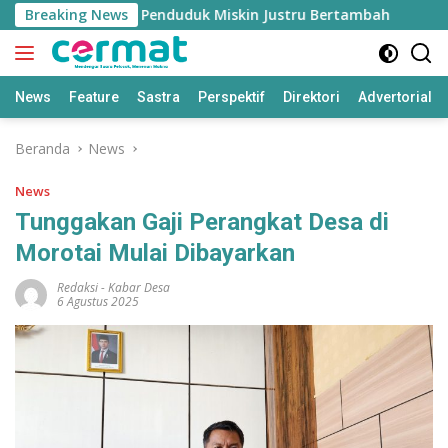
Langsung
umbuh Tinggi, Penduduk Miskin Justru Bertambah
Breaking News
Fah
ke
konten
News
Feature
Sastra
Perspektif
Direktori
Advertorial
Beranda
News
News
Tunggakan Gaji Perangkat Desa di
Morotai Mulai Dibayarkan
Redaksi
-
Kabar Desa
6 Agustus 2025