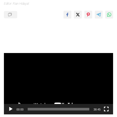
Editor: Rian Hidayat
Pemutar
Video
00:00
38:45