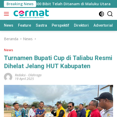
Langsung
si Mangrove, 36.500 Bibit Telah Ditanam di Maluku Utara
Breaking News
ke
konten
News
Feature
Sastra
Perspektif
Direktori
Advertorial
Beranda
News
News
Turnamen Bupati Cup di Taliabu Resmi
Dihelat Jelang HUT Kabupaten
Redaksi
-
Olahraga
19 April 2025