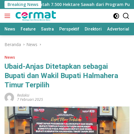
Langsung
 Kehilangan Jatah 7.500 Hektare Sawah dari Program Pusat
Breaking News
ke
konten
News
Feature
Sastra
Perspektif
Direktori
Advertorial
Beranda
News
News
Ubaid-Anjas Ditetapkan sebagai
Bupati dan Wakil Bupati Halmahera
Timur Terpilih
Redaksi
7 Februari 2025