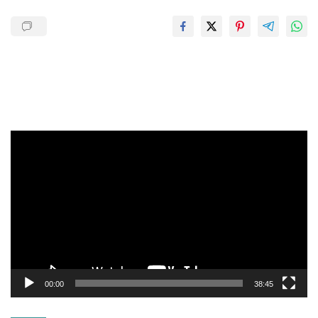
Pemutar
Video
00:00
38:45