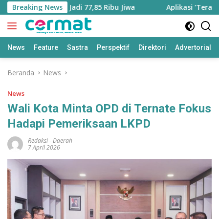
Langsung
ra Bertambah Jadi 77,85 Ribu Jiwa
Breaking News
Aplikasi ‘Teras Pend
ke
konten
News
Feature
Sastra
Perspektif
Direktori
Advertorial
Beranda
News
News
Wali Kota Minta OPD di Ternate Fokus
Hadapi Pemeriksaan LKPD
Redaksi
-
Daerah
7 April 2026