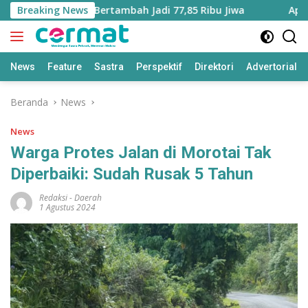
Langsung
 Maluku Utara Bertambah Jadi 77,85 Ribu Jiwa
Breaking News
Aplikasi
ke
konten
News
Feature
Sastra
Perspektif
Direktori
Advertorial
Beranda
News
News
Warga Protes Jalan di Morotai Tak
Diperbaiki: Sudah Rusak 5 Tahun
Redaksi
-
Daerah
1 Agustus 2024