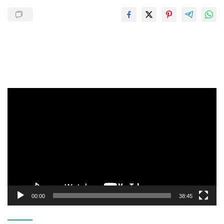
Pemutar
Video
00:00
38:45