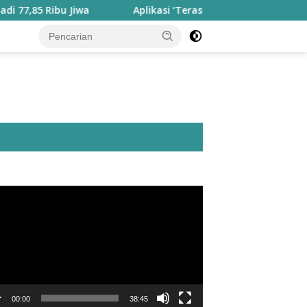
bu Jiwa
Aplikasi ‘Teras Pendidikan’ Disiapkan untuk Pan
utar
o
00:00
38:45