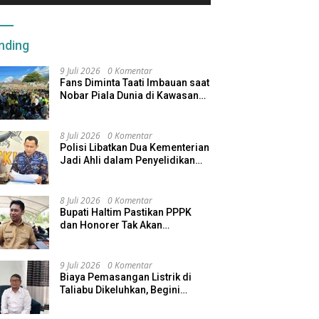
nding
9 Juli 2026
0 Komentar
Fans Diminta Taati Imbauan saat
Nobar Piala Dunia di Kawasan
Benteng Oranje
8 Juli 2026
0 Komentar
Polisi Libatkan Dua Kementerian
Jadi Ahli dalam Penyelidikan
Kapal Pengangkut Ore Nikel
Tenggelam di Halteng
8 Juli 2026
0 Komentar
Bupati Haltim Pastikan PPPK
dan Honorer Tak Akan
Dirumahkan, Pemda Siapkan
Skema Alternatif
9 Juli 2026
0 Komentar
Biaya Pemasangan Listrik di
Taliabu Dikeluhkan, Begini
Respons PLN