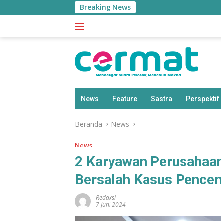
Langsung
Breaking News
ke
konten
News
Feature
Sastra
Perspektif
Beranda
News
News
2 Karyawan Perusahaan
Bersalah Kasus Pence
Redaksi
7 Juni 2024