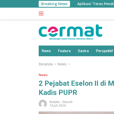
Langsung
Breaking News
Aplikasi ‘Teras Pendidikan’ Di
ke
konten
News
Feature
Sastra
Perspektif
Beranda
News
News
2 Pejabat Eselon II di M
Kadis PUPR
Redaksi
-
Daerah
18 Juli 2024