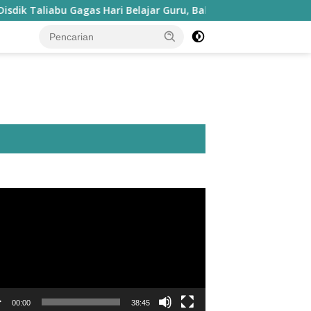
liabu Gagas Hari Belajar Guru, Bahasa Daerah hingga Kesenian
utar
o
00:00
38:45