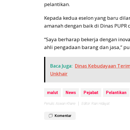
pelantikan.
Kepada kedua eselon yang baru dil
amanah dengan baik di Dinas PUPR 
“Saya berharap bekerja dengan inova
ahli pengadaan barang dan jasa,” p
Baca Juga:
Dinas Kebudayaan Terim
Unkhair
malut
News
Pejabat
Pelantikan
Penulis: Aswan Kharie
Editor: Rian Hidayat
Komentar