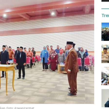
Tre
ikan. Foto: Aswan/cermat