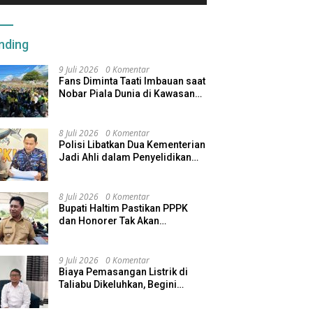
nding
9 Juli 2026
0 Komentar
Fans Diminta Taati Imbauan saat
Nobar Piala Dunia di Kawasan
Benteng Oranje
8 Juli 2026
0 Komentar
Polisi Libatkan Dua Kementerian
Jadi Ahli dalam Penyelidikan
Kapal Pengangkut Ore Nikel
Tenggelam di Halteng
8 Juli 2026
0 Komentar
Bupati Haltim Pastikan PPPK
dan Honorer Tak Akan
Dirumahkan, Pemda Siapkan
Skema Alternatif
9 Juli 2026
0 Komentar
Biaya Pemasangan Listrik di
Taliabu Dikeluhkan, Begini
Respons PLN