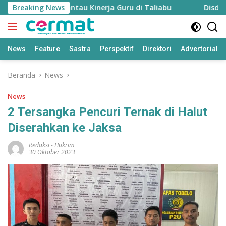
Langsung
iapkan untuk Pantau Kinerja Guru di Taliabu
Breaking News
Disdik Tal
ke
konten
News
Feature
Sastra
Perspektif
Direktori
Advertorial
Beranda
News
News
2 Tersangka Pencuri Ternak di Halut
Diserahkan ke Jaksa
Redaksi
-
Hukrim
30 Oktober 2023