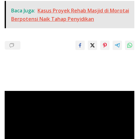
Baca Juga:
Kasus Proyek Rehab Masjid di Morotai
Berpotensi Naik Tahap Penyidikan
Pemutar
Video