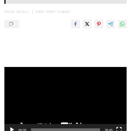
Penulis: Samsul L
Editor: Ghalim Umabaihi
Pemutar
Video
00:00
38:45