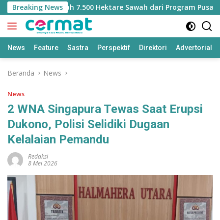
Langsung
ehilangan Jatah 7.500 Hektare Sawah dari Program Pusat
Breaking News
ke
konten
News
Feature
Sastra
Perspektif
Direktori
Advertorial
Beranda
News
News
2 WNA Singapura Tewas Saat Erupsi
Dukono, Polisi Selidiki Dugaan
Kelalaian Pemandu
Redaksi
8 Mei 2026