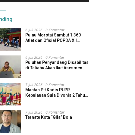
nding
6 Juli 2026
0 Komentar
Pulau Morotai Sambut 1.360
Atlet dan Ofisial POPDA XII
Maluku Utara
6 Juli 2026
0 Komentar
Puluhan Penyandang Disabilitas
di Taliabu Akan Ikut Asesmen
dari Kemensos
7 Juli 2026
0 Komentar
Mantan Plt Kadis PUPR
Kepulauan Sula Divonis 2 Tahun
Penjara, Direktur CV SBU
Dihukum 4 Tahun
7 Juli 2026
0 Komentar
Ternate Kota “Gila” Bola