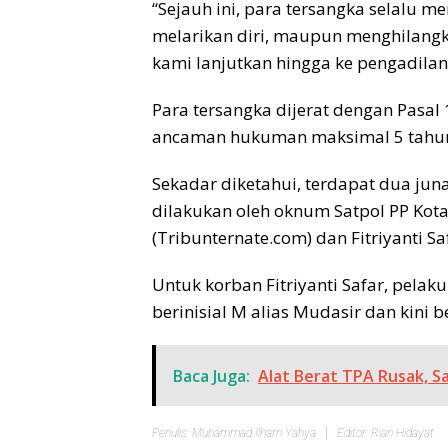
“Sejauh ini, para tersangka selalu 
melarikan diri, maupun menghilangk
kami lanjutkan hingga ke pengadilan
Para tersangka dijerat dengan Pasa
ancaman hukuman maksimal 5 tahun 
Sekadar diketahui, terdapat dua jun
dilakukan oleh oknum Satpol PP Kota
(Tribunternate.com) dan Fitriyanti 
Untuk korban Fitriyanti Safar, pela
berinisial M alias Mudasir dan kini 
Baca Juga:
Alat Berat TPA Rusak, S
Penulis: Muhammad Ilham Yahya
Editor: Rian Hidayat