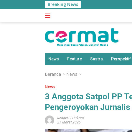
Langsung
Breaking News
ke
konten
News
Feature
Sastra
Perspektif
Beranda
News
News
3 Anggota Satpol PP T
Pengeroyokan Jurnalis
Redaksi
-
Hukrim
27 Maret 2025