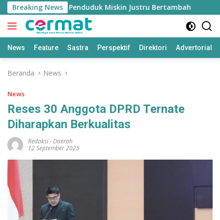
Langsung
umbuh Tinggi, Penduduk Miskin Justru Bertambah
Breaking News
Fah
ke
konten
News
Feature
Sastra
Perspektif
Direktori
Advertorial
Beranda
News
News
Reses 30 Anggota DPRD Ternate
Diharapkan Berkualitas
Redaksi
-
Daerah
12 September 2025