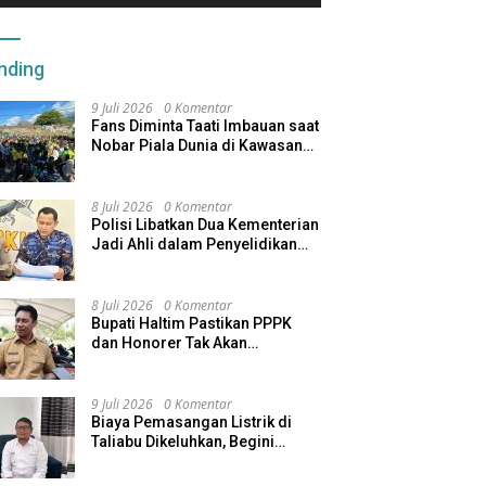
nding
9 Juli 2026
0 Komentar
Fans Diminta Taati Imbauan saat
Nobar Piala Dunia di Kawasan
Benteng Oranje
8 Juli 2026
0 Komentar
Polisi Libatkan Dua Kementerian
Jadi Ahli dalam Penyelidikan
Kapal Pengangkut Ore Nikel
Tenggelam di Halteng
8 Juli 2026
0 Komentar
Bupati Haltim Pastikan PPPK
dan Honorer Tak Akan
Dirumahkan, Pemda Siapkan
Skema Alternatif
9 Juli 2026
0 Komentar
Biaya Pemasangan Listrik di
Taliabu Dikeluhkan, Begini
Respons PLN