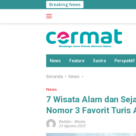
Langsung
Breaking News
Harga BBM Tur
ke
konten
News
Feature
Sastra
Perspektif
Beranda
News
News
7 Wisata Alam dan Seja
Nomor 3 Favorit Turis 
Redaksi
-
Wisata
23 Agustus 2025