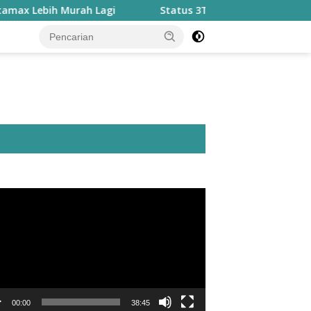
 Lagi
Status 3T Dicabut, Disdik Taliabu Pastikan Prog
utar
o
00:00
38:45