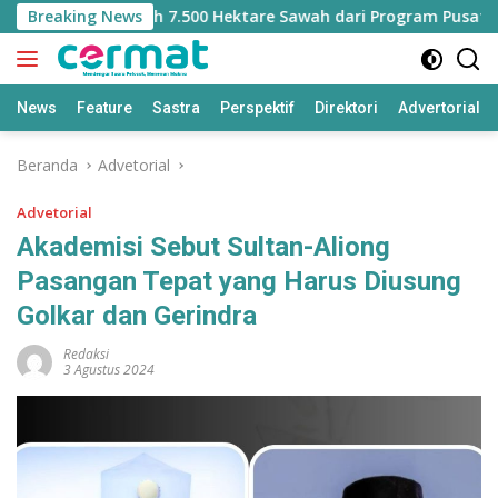
Langsung
ehilangan Jatah 7.500 Hektare Sawah dari Program Pusat
Breaking News
ke
konten
News
Feature
Sastra
Perspektif
Direktori
Advertorial
Beranda
Advetorial
Advetorial
Akademisi Sebut Sultan-Aliong
Pasangan Tepat yang Harus Diusung
Golkar dan Gerindra
Redaksi
3 Agustus 2024