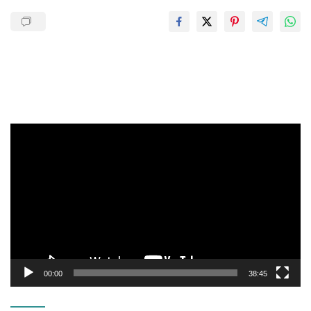
Pemutar
Video
00:00
38:45