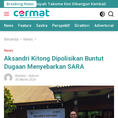
Langsung
Masjid Nurul Fasyah Takome Kini Dibangun Kembali
Breaking News
She
ke
konten
News
Feature
Sastra
Perspektif
Direktori
Advertorial
Beranda
News
News
Aksandri Kitong Dipolisikan Buntut
Dugaan Menyebarkan SARA
Redaksi
-
Hukrim
30 Maret 2026