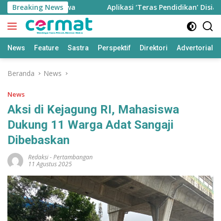
Langsung
i 77,85 Ribu Jiwa
Breaking News
Aplikasi ‘Teras Pendidikan’ Disiapkan
ke
konten
News
Feature
Sastra
Perspektif
Direktori
Advertorial
Beranda
News
News
Aksi di Kejagung RI, Mahasiswa
Dukung 11 Warga Adat Sangaji
Dibebaskan
Redaksi
-
Pertambangan
11 Agustus 2025