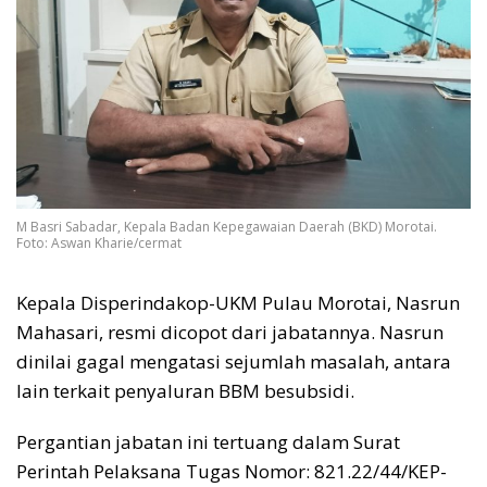
M Basri Sabadar, Kepala Badan Kepegawaian Daerah (BKD) Morotai.
Foto: Aswan Kharie/cermat
Kepala Disperindakop-UKM Pulau Morotai, Nasrun
Mahasari, resmi dicopot dari jabatannya. Nasrun
dinilai gagal mengatasi sejumlah masalah, antara
lain terkait penyaluran BBM besubsidi.
Pergantian jabatan ini tertuang dalam Surat
Perintah Pelaksana Tugas Nomor: 821.22/44/KEP-