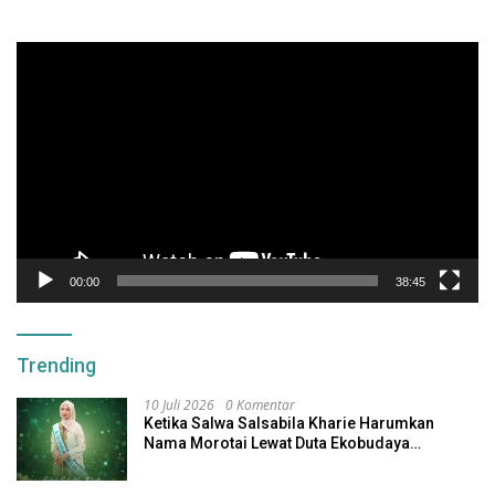
Pemutar
Video
00:00
38:45
Trending
10 Juli 2026
0 Komentar
Ketika Salwa Salsabila Kharie Harumkan
Nama Morotai Lewat Duta Ekobudaya
Indonesia