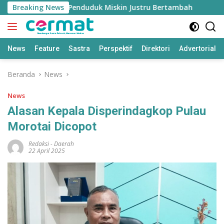
Langsung
mbuh Tinggi, Penduduk Miskin Justru Bertambah
Breaking News
Fahr
ke
konten
News
Feature
Sastra
Perspektif
Direktori
Advertorial
Beranda
News
News
Alasan Kepala Disperindagkop Pulau
Morotai Dicopot
Redaksi
-
Daerah
22 April 2025