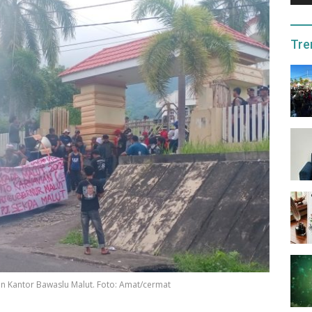
Tre
n Kantor Bawaslu Malut. Foto: Amat/cermat