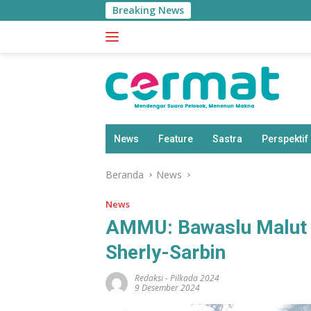
Langsung
Breaking News
B
ke
konten
News
Feature
Sastra
Perspektif
Beranda
News
News
AMMU: Bawaslu Malut
Sherly-Sarbin
Redaksi
-
Pilkada 2024
9 Desember 2024