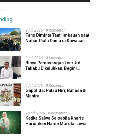
nding
9 Juli 2026
0 Komentar
Fans Diminta Taati Imbauan saat
Nobar Piala Dunia di Kawasan
Benteng Oranje
9 Juli 2026
0 Komentar
Biaya Pemasangan Listrik di
Taliabu Dikeluhkan, Begini
Respons PLN
9 Juli 2026
0 Komentar
Gapolida; Pulau Hiri, Bahasa &
Mantra
10 Juli 2026
0 Komentar
Ketika Salwa Salsabila Kharie
Harumkan Nama Morotai Lewat
Duta Ekobudaya Indonesia