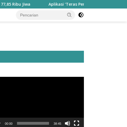
 Jiwa
Aplikasi ‘Teras Pendidikan’ Disiapkan untuk Panta
utar
o
00:00
38:45