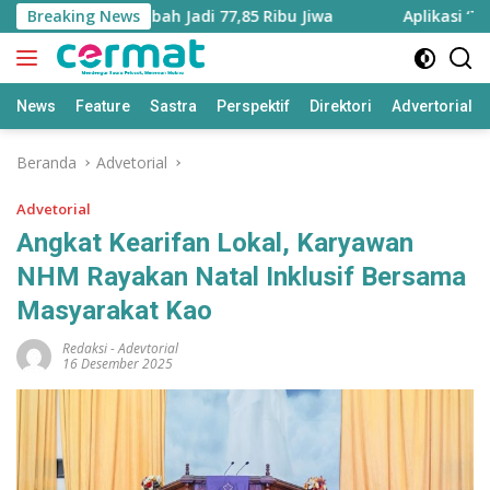
Langsung
Utara Bertambah Jadi 77,85 Ribu Jiwa
Breaking News
Aplikasi ‘Teras P
ke
konten
News
Feature
Sastra
Perspektif
Direktori
Advertorial
Beranda
Advetorial
Advetorial
Angkat Kearifan Lokal, Karyawan
NHM Rayakan Natal Inklusif Bersama
Masyarakat Kao
Redaksi
-
Adevtorial
16 Desember 2025