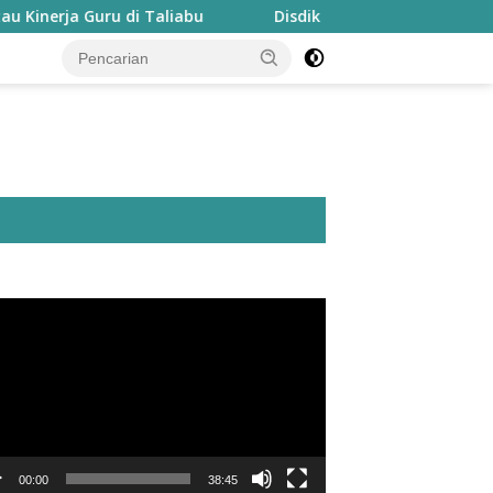
a Guru di Taliabu
Disdik Taliabu Gagas Hari Belajar Gu
utar
o
00:00
38:45