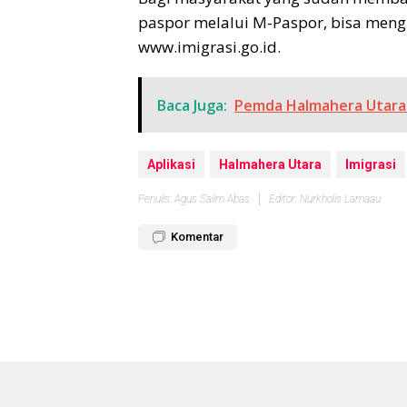
paspor melalui M-Paspor, bisa meng
www.imigrasi.go.id.
Baca Juga:
Pemda Halmahera Utara 
Aplikasi
Halmahera Utara
Imigrasi
Penulis: Agus Salim Abas
Editor: Nurkholis Lamaau
Komentar