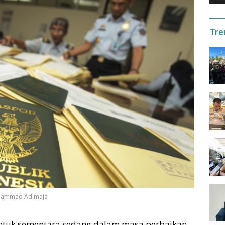
Tre
Muhammad Adimaja
untuk sementara sedang dalam masa perbaikan.