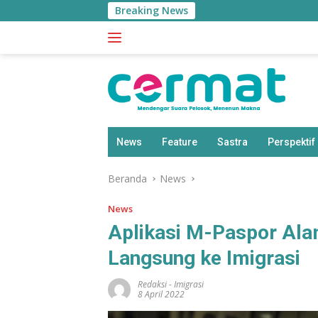
Langsung
Breaking News
ke
konten
News
Feature
Sastra
Perspektif
Beranda
News
News
Aplikasi M-Paspor Ala
Langsung ke Imigrasi
Redaksi
-
Imigrasi
8 April 2022