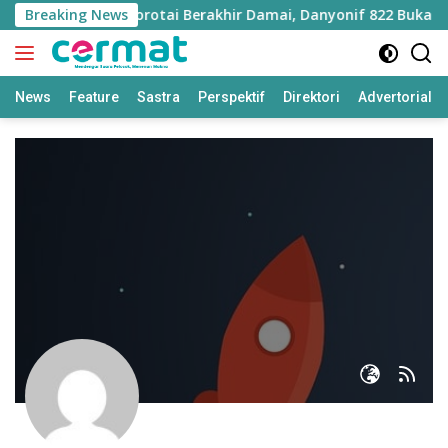
Langsung
den TNI-Polri di Morotai Berakhir Damai, Danyonif 822 Buka Sua
Breaking News
ke
konten
News
Feature
Sastra
Perspektif
Direktori
Advertorial