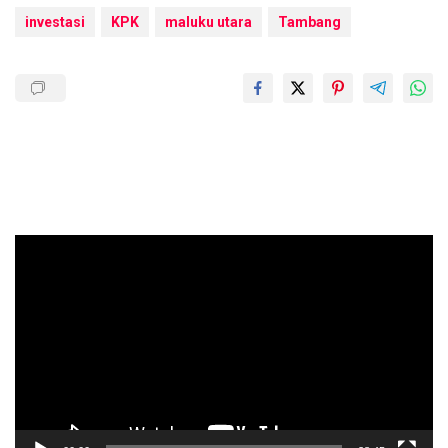
investasi
KPK
maluku utara
Tambang
Pemutar
Video