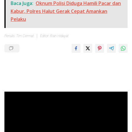
Baca Juga:
Oknum Polisi Diduga Hamili Pacar dan
Kabur, Polres Halut Gerak Cepat Amankan
Pelaku
Penulis: Tim Cermat
Editor: Rian Hidayat
Pemutar
Video