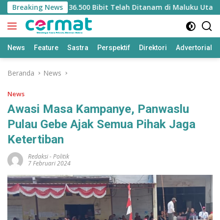
Langsung
litasi Mangrove, 36.500 Bibit Telah Ditanam di Maluku Utara
Breaking News
ke
konten
News
Feature
Sastra
Perspektif
Direktori
Advertorial
Beranda
News
News
Awasi Masa Kampanye, Panwaslu
Pulau Gebe Ajak Semua Pihak Jaga
Ketertiban
Redaksi
-
Politik
7 Februari 2024