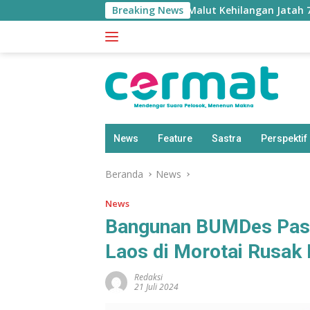
Langsung
Sherly Waswas Malut Kehilangan Jatah 7.500 Hektare
Breaking News
ke
konten
News
Feature
Sastra
Perspektif
Beranda
News
News
Bangunan BUMDes Pasa
Laos di Morotai Rusak
Redaksi
21 Juli 2024