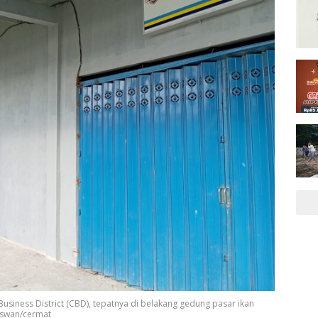
iness District (CBD), tepatnya di belakang gedung pasar ikan
Aswan/cermat