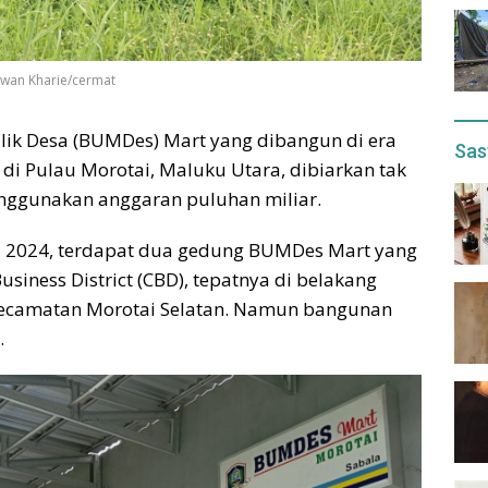
swan Kharie/cermat
ik Desa (BUMDes) Mart yang dibangun di era
Sas
di Pulau Morotai, Maluku Utara, dibiarkan tak
nggunakan anggaran puluhan miliar.
i 2024, terdapat dua gedung BUMDes Mart yang
siness District (CBD), tepatnya di belakang
Kecamatan Morotai Selatan. Namun bangunan
.