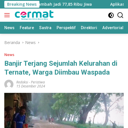
Langsung
ku Utara Bertambah Jadi 77,85 Ribu Jiwa
Breaking News
Aplikasi ‘Tera
ke
konten
News
Feature
Sastra
Perspektif
Direktori
Advertorial
Beranda
News
News
Banjir Terjang Sejumlah Kelurahan di
Ternate, Warga Diimbau Waspada
Redaksi
-
Peristiwa
15 Desember 2024