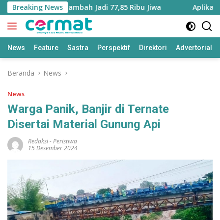
Langsung
uku Utara Bertambah Jadi 77,85 Ribu Jiwa
Breaking News
Aplikasi ‘Ter
ke
konten
News
Feature
Sastra
Perspektif
Direktori
Advertorial
Beranda
News
News
Warga Panik, Banjir di Ternate
Disertai Material Gunung Api
Redaksi
-
Peristiwa
15 Desember 2024