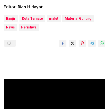
Editor:
Rian Hidayat
Banjir
Kota Ternate
malut
Material Gunung
News
Peristiwa
Pemutar
Video