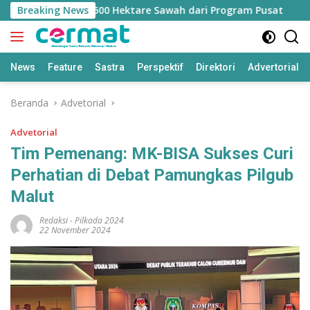
Langsung
langan Jatah 7.500 Hektare Sawah dari Program Pusat
Breaking News
ke
konten
News
Feature
Sastra
Perspektif
Direktori
Advertorial
Beranda
Advetorial
Advetorial
Tim Pemenang: MK-BISA Sukses Curi
Perhatian di Debat Pamungkas Pilgub
Malut
Redaksi
-
Pilkada 2024
22 November 2024