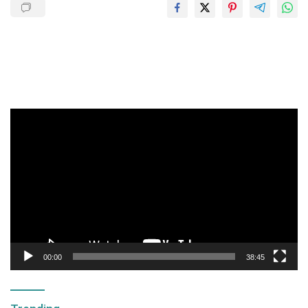
Pemutar
Video
00:00
38:45