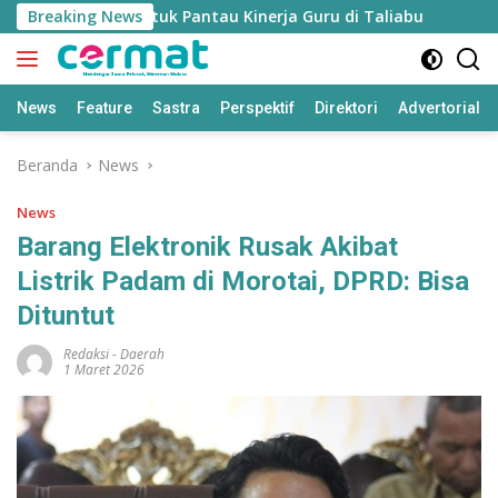
Langsung
n’ Disiapkan untuk Pantau Kinerja Guru di Taliabu
Breaking News
Disdi
ke
konten
News
Feature
Sastra
Perspektif
Direktori
Advertorial
Beranda
News
News
Barang Elektronik Rusak Akibat
Listrik Padam di Morotai, DPRD: Bisa
Dituntut
Redaksi
-
Daerah
1 Maret 2026