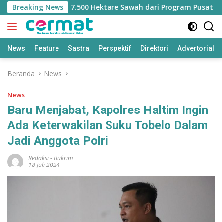
Langsung
hilangan Jatah 7.500 Hektare Sawah dari Program Pusat
Breaking News
ke
konten
News
Feature
Sastra
Perspektif
Direktori
Advertorial
Beranda
News
News
Baru Menjabat, Kapolres Haltim Ingin
Ada Keterwakilan Suku Tobelo Dalam
Jadi Anggota Polri
Redaksi
-
Hukrim
18 Juli 2024