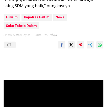
saing SDM yang baik,” pungkasnya.
Hukrim
Kapolres Haltim
News
Suku Tobelo Dalam
Penulis: Samsul Laijou
Editor: Rian Hidayat
Pemutar
Video