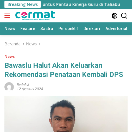
Langsung
idikan’ Disiapkan untuk Pantau Kinerja Guru di Taliabu
Breaking News
ke
konten
News
Feature
Sastra
Perspektif
Direktori
Advertorial
Beranda
News
News
Bawaslu Halut Akan Keluarkan
Rekomendasi Penataan Kembali DPS
Redaksi
12 Agustus 2024