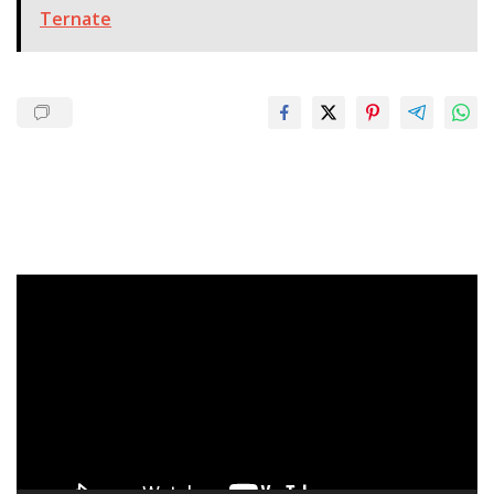
Ternate
Pemutar
Video