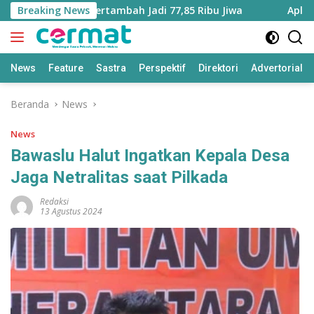
Langsung
aluku Utara Bertambah Jadi 77,85 Ribu Jiwa
Breaking News
Aplikasi ‘T
ke
konten
News
Feature
Sastra
Perspektif
Direktori
Advertorial
Beranda
News
News
Bawaslu Halut Ingatkan Kepala Desa
Jaga Netralitas saat Pilkada
Redaksi
13 Agustus 2024