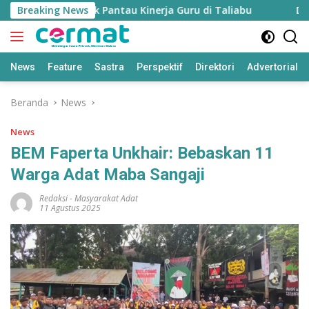
Langsung
’ Disiapkan untuk Pantau Kinerja Guru di Taliabu
Breaking News
Disdik
ke
konten
News
Feature
Sastra
Perspektif
Direktori
Advertorial
Beranda
News
News
BEM Faperta Unkhair: Bebaskan 11
Warga Adat Maba Sangaji
Redaksi
-
Masyarakat Adat
11 Agustus 2025