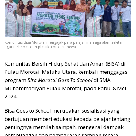
Komunitas Bisa Morotai mengajak para pelajar menjaga alam sekitar
agar terbebas dari plastik. Foto: Istimewa
Komunitas Bersih Hidup Sehat dan Aman (BISA) di
Pulau Morotai, Maluku Utara, kembali menggagas
program
Bisa Morotai Goes To School
di SMA
Muhammadiyah Pulau Morotai, pada Rabu, 8 Mei
2024.
Bisa Goes to School merupakan sosialisasi yang
bertujuan memberi edukasi kepada pelajar tentang
pentingnya memilah sampah, mengenal dampak
pembuangan dan pembakaran sampah secara