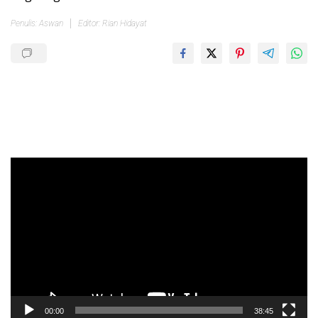
Penulis: Aswan
Editor: Rian Hidayat
Pemutar
Video
00:00
38:45