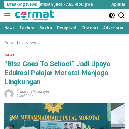
Langsung
ku Utara Bertambah Jadi 77,85 Ribu Jiwa
Breaking News
Aplikasi ‘Tera
ke
konten
News
Feature
Sastra
Perspektif
Direktori
Advertorial
Beranda
News
News
“Bisa Goes To School” Jadi Upaya
Edukasi Pelajar Morotai Menjaga
Lingkungan
Redaksi
-
Lingkungan
9 Mei 2024