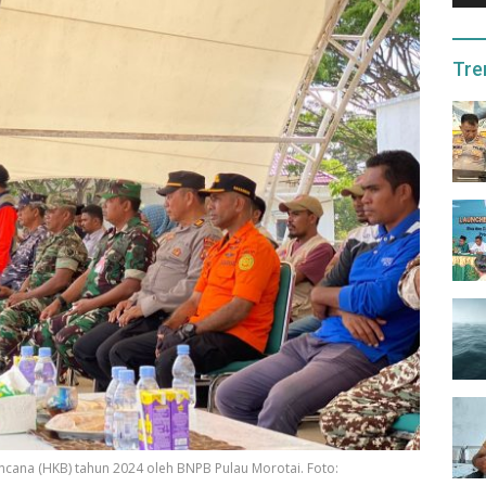
Tre
ncana (HKB) tahun 2024 oleh BNPB Pulau Morotai. Foto: