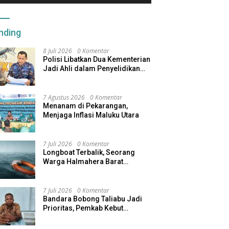
nding
8 Juli 2026
0 Komentar
Polisi Libatkan Dua Kementerian
Jadi Ahli dalam Penyelidikan
Kapal Pengangkut Ore Nikel
Tenggelam di Halteng
7 Agustus 2026
0 Komentar
Menanam di Pekarangan,
Menjaga Inflasi Maluku Utara
7 Juli 2026
0 Komentar
Longboat Terbalik, Seorang
Warga Halmahera Barat
Dilaporkan Hilang
7 Juli 2026
0 Komentar
Bandara Bobong Taliabu Jadi
Prioritas, Pemkab Kebut
Pembebasan Lahan