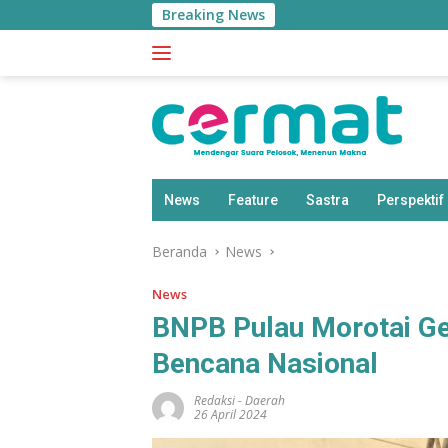
Langsung
Breaking News
ke
konten
News
Feature
Sastra
Perspektif
Beranda
News
News
BNPB Pulau Morotai Ge
Bencana Nasional
Redaksi
-
Daerah
26 April 2024