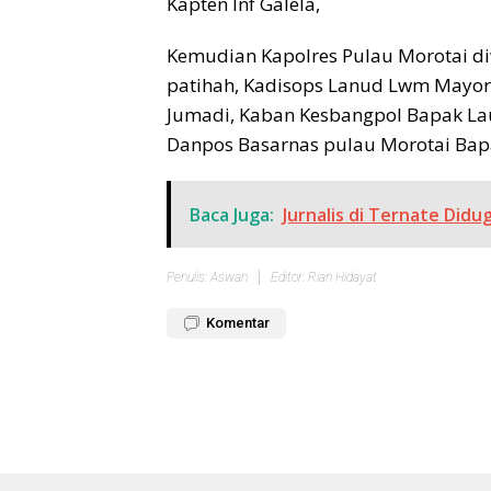
Kapten Inf Galela,
Kemudian Kapolres Pulau Morotai d
patihah, Kadisops Lanud Lwm Mayor
Jumadi, Kaban Kesbangpol Bapak Lau
Danpos Basarnas pulau Morotai Bap
Baca Juga:
Jurnalis di Ternate Did
Penulis: Aswan
Editor: Rian Hidayat
Komentar