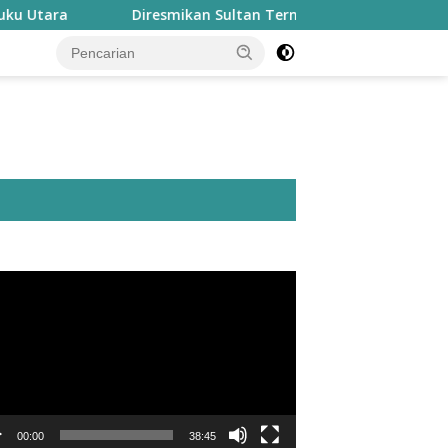
Diresmikan Sultan Ternate, Masjid Nurul Fasyah Takom
utar
o
00:00
38:45