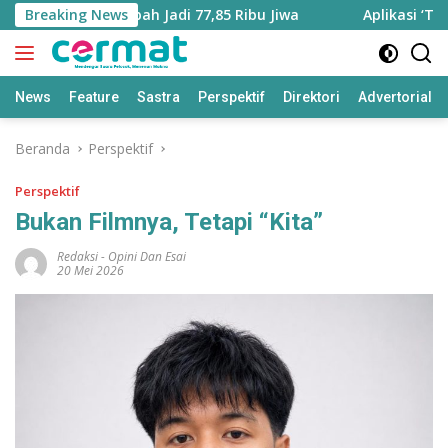
Langsung
ra Bertambah Jadi 77,85 Ribu Jiwa
Breaking News
Aplikasi ‘Teras Pend
ke
konten
News
Feature
Sastra
Perspektif
Direktori
Advertorial
Beranda
Perspektif
Perspektif
Bukan Filmnya, Tetapi “Kita”
Redaksi
-
Opini Dan Esai
20 Mei 2026