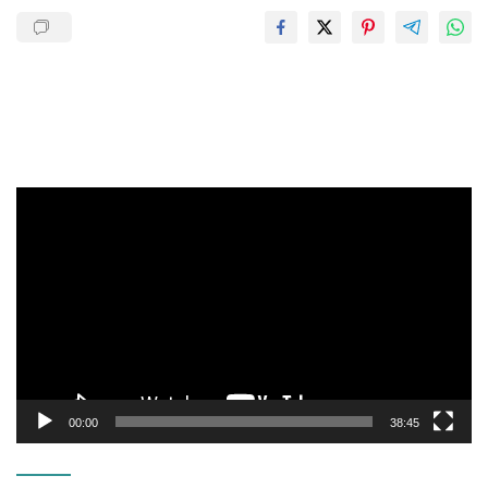
Pemutar
Video
00:00
38:45