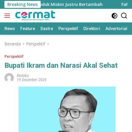
Langsung
inggi, Penduduk Miskin Justru Bertambah
Breaking News
Fahreza Og
ke
konten
News
Feature
Sastra
Perspektif
Direktori
Advertorial
Beranda
Perspektif
Perspektif
Bupati Ikram dan Narasi Akal Sehat
Redaksi
19 Desember 2025